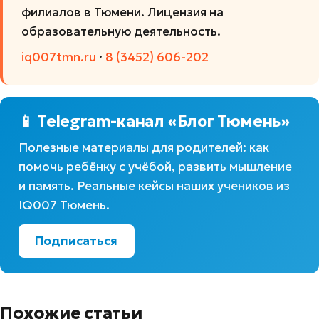
филиалов в Тюмени. Лицензия на
образовательную деятельность.
iq007tmn.ru
·
8 (3452) 606-202
📱 Telegram-канал «Блог Тюмень»
Полезные материалы для родителей: как
помочь ребёнку с учёбой, развить мышление
и память. Реальные кейсы наших учеников из
IQ007 Тюмень.
Подписаться
Похожие статьи