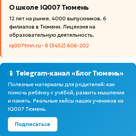
О школе IQ007 Тюмень
12 лет на рынке. 4000 выпускников. 6
филиалов в Тюмени. Лицензия на
образовательную деятельность.
iq007tmn.ru
·
8 (3452) 606-202
📱 Telegram-канал «Блог Тюмень»
Полезные материалы для родителей: как
помочь ребёнку с учёбой, развить мышление
и память. Реальные кейсы наших учеников из
IQ007 Тюмень.
Подписаться