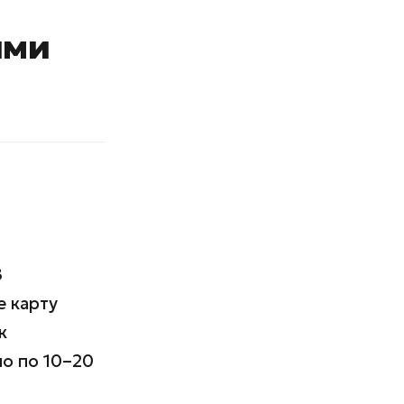
ими
8
е карту
к
но по 10–20