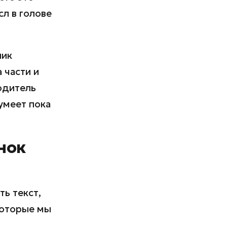
сл в голове
ник
а части и
одитель
 умеет пока
нок
ть текст,
которые мы