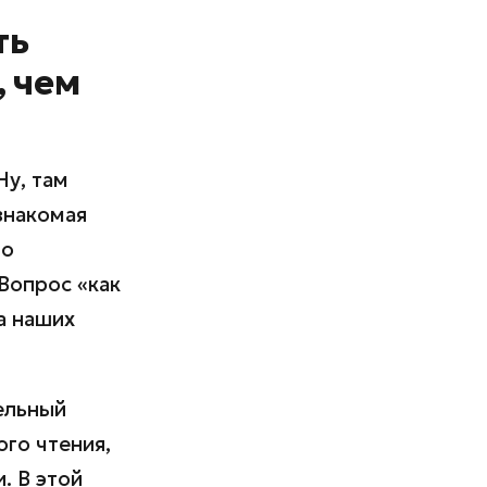
ть
, чем
Ну, там
знакомая
то
 Вопрос «как
а наших
ельный
ого чтения,
. В этой