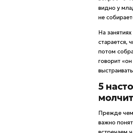
видно у мла
не собирает
На занятиях
старается, ч
потом собра
говорит «он
выстраивать
5 наст
молчит
Прежде чем 
важно понят
встречаем ч