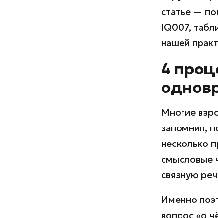
статье — по
IQ007, табл
нашей практ
4 проц
одновр
Многие взро
запомнил, п
несколько п
смысловые ч
связную реч
Именно поэт
вопрос «о ч