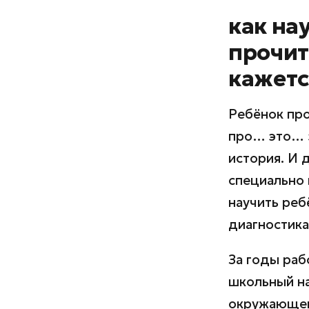
как на
прочит
кажетс
Ребёнок про
про… это… з
история. И 
специально 
научить реб
диагностика
За годы раб
школьный на
окружающего