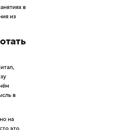
анятиях в
ния из
отать
итал,
азу
 нём
ысль в
но на
сто это